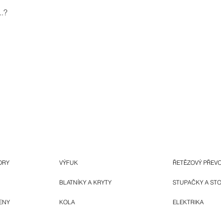
.?
ORY
VÝFUK
ŘETĚZOVÝ PŘEV
BLATNÍKY A KRYTY
STUPAČKY A ST
ENY
KOLA
ELEKTRIKA