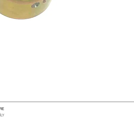
RE
ÍLY