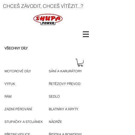
CHCEŠ ZÁVODIT, CHCEŠ VÍTĚZIT...?
VŠECHNY DÍLY
MOTOROVÉ DÍLY
SÁNÍ A KARURÁTORY
VÝFUK
ŘETĚZOVÝ PŘEVOD
RÁM
SEDLO
ZADNÍ PÉROVÁNÍ
BLATNÍKY A KRYTY
STUPAČKY A STOJÁNEK
NÁDRŽE
PŘEDNÍ VIDLICE
ŘIDÍTKA A BOWDENY