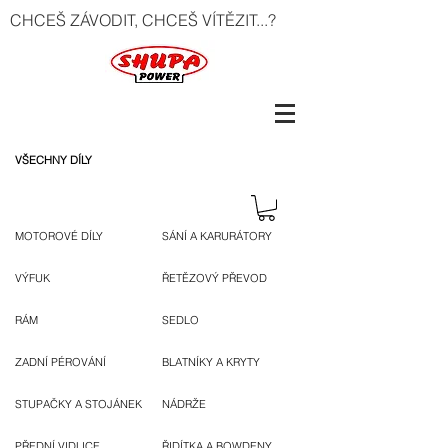
CHCEŠ ZÁVODIT, CHCEŠ VÍTĚZIT...?
VŠECHNY DÍLY
MOTOROVÉ DÍLY
SÁNÍ A KARURÁTORY
VÝFUK
ŘETĚZOVÝ PŘEVOD
RÁM
SEDLO
ZADNÍ PÉROVÁNÍ
BLATNÍKY A KRYTY
STUPAČKY A STOJÁNEK
NÁDRŽE
PŘEDNÍ VIDLICE
ŘIDÍTKA A BOWDENY