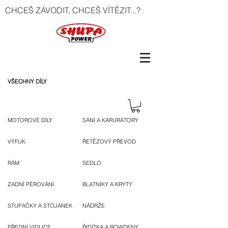
CHCEŠ ZÁVODIT, CHCEŠ VÍTĚZIT...?
VŠECHNY DÍLY
MOTOROVÉ DÍLY
SÁNÍ A KARURÁTORY
VÝFUK
ŘETĚZOVÝ PŘEVOD
RÁM
SEDLO
ZADNÍ PÉROVÁNÍ
BLATNÍKY A KRYTY
STUPAČKY A STOJÁNEK
NÁDRŽE
PŘEDNÍ VIDLICE
ŘIDÍTKA A BOWDENY