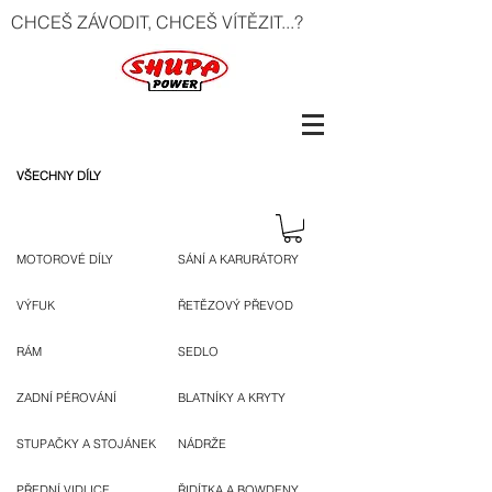
CHCEŠ ZÁVODIT, CHCEŠ VÍTĚZIT...?
VŠECHNY DÍLY
MOTOROVÉ DÍLY
SÁNÍ A KARURÁTORY
VÝFUK
ŘETĚZOVÝ PŘEVOD
RÁM
SEDLO
ZADNÍ PÉROVÁNÍ
BLATNÍKY A KRYTY
STUPAČKY A STOJÁNEK
NÁDRŽE
PŘEDNÍ VIDLICE
ŘIDÍTKA A BOWDENY