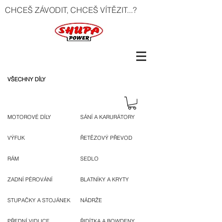
CHCEŠ ZÁVODIT, CHCEŠ VÍTĚZIT...?
VŠECHNY DÍLY
MOTOROVÉ DÍLY
SÁNÍ A KARURÁTORY
VÝFUK
ŘETĚZOVÝ PŘEVOD
RÁM
SEDLO
ZADNÍ PÉROVÁNÍ
BLATNÍKY A KRYTY
STUPAČKY A STOJÁNEK
NÁDRŽE
PŘEDNÍ VIDLICE
ŘIDÍTKA A BOWDENY