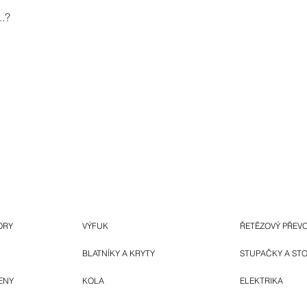
.?
ORY
VÝFUK
ŘETĚZOVÝ PŘEV
BLATNÍKY A KRYTY
STUPAČKY A ST
ENY
KOLA
ELEKTRIKA