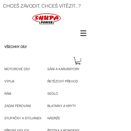
CHCEŠ ZÁVODIT, CHCEŠ VÍTĚZIT...?
VŠECHNY DÍLY
MOTOROVÉ DÍLY
SÁNÍ A KARURÁTORY
VÝFUK
ŘETĚZOVÝ PŘEVOD
RÁM
SEDLO
ZADNÍ PÉROVÁNÍ
BLATNÍKY A KRYTY
STUPAČKY A STOJÁNEK
NÁDRŽE
PŘEDNÍ VIDLICE
ŘIDÍTKA A BOWDENY