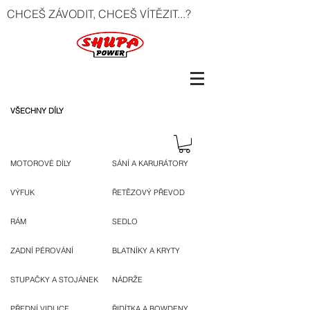
CHCEŠ ZÁVODIT, CHCEŠ VÍTĚZIT...?
VŠECHNY DÍLY
MOTOROVÉ DÍLY
SÁNÍ A KARURÁTORY
VÝFUK
ŘETĚZOVÝ PŘEVOD
RÁM
SEDLO
ZADNÍ PÉROVÁNÍ
BLATNÍKY A KRYTY
STUPAČKY A STOJÁNEK
NÁDRŽE
PŘEDNÍ VIDLICE
ŘIDÍTKA A BOWDENY