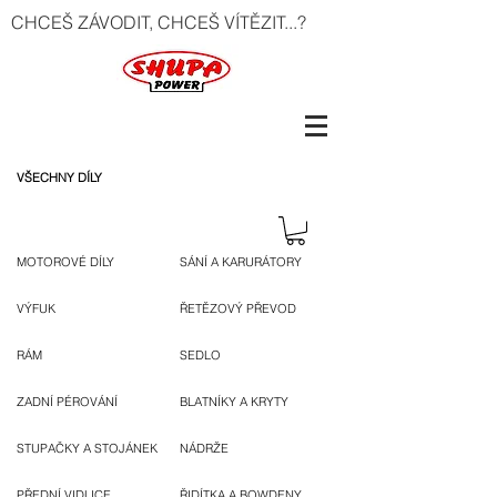
CHCEŠ ZÁVODIT, CHCEŠ VÍTĚZIT...?
VŠECHNY DÍLY
MOTOROVÉ DÍLY
SÁNÍ A KARURÁTORY
VÝFUK
ŘETĚZOVÝ PŘEVOD
RÁM
SEDLO
ZADNÍ PÉROVÁNÍ
BLATNÍKY A KRYTY
STUPAČKY A STOJÁNEK
NÁDRŽE
PŘEDNÍ VIDLICE
ŘIDÍTKA A BOWDENY