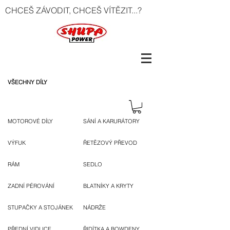
CHCEŠ ZÁVODIT, CHCEŠ VÍTĚZIT...?
VŠECHNY DÍLY
MOTOROVÉ DÍLY
SÁNÍ A KARURÁTORY
VÝFUK
ŘETĚZOVÝ PŘEVOD
RÁM
SEDLO
ZADNÍ PÉROVÁNÍ
BLATNÍKY A KRYTY
STUPAČKY A STOJÁNEK
NÁDRŽE
PŘEDNÍ VIDLICE
ŘIDÍTKA A BOWDENY