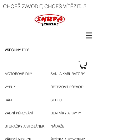
CHCEŠ ZÁVODIT, CHCEŠ VÍTĚZIT...?
VŠECHNY DÍLY
MOTOROVÉ DÍLY
SÁNÍ A KARURÁTORY
VÝFUK
ŘETĚZOVÝ PŘEVOD
RÁM
SEDLO
ZADNÍ PÉROVÁNÍ
BLATNÍKY A KRYTY
STUPAČKY A STOJÁNEK
NÁDRŽE
PŘEDNÍ VIDLICE
ŘIDÍTKA A BOWDENY