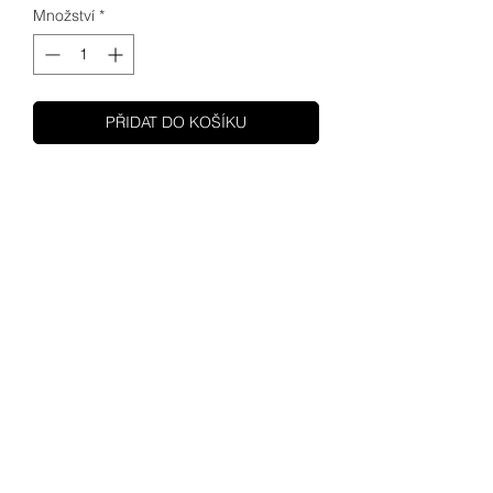
Množství
*
PŘIDAT DO KOŠÍKU
SHUPA
MOTOCYKLY
MOTORY