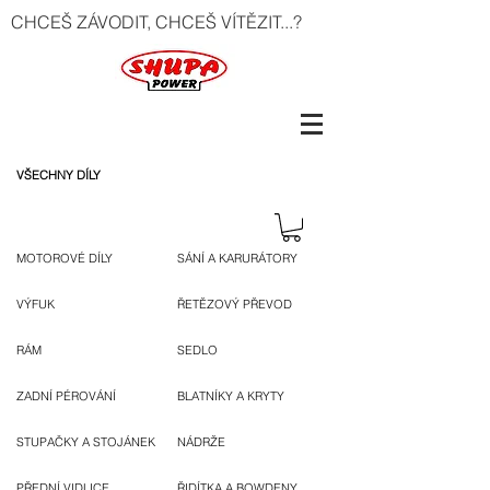
CHCEŠ ZÁVODIT, CHCEŠ VÍTĚZIT...?
VŠECHNY DÍLY
MOTOROVÉ DÍLY
SÁNÍ A KARURÁTORY
VÝFUK
ŘETĚZOVÝ PŘEVOD
RÁM
SEDLO
ZADNÍ PÉROVÁNÍ
BLATNÍKY A KRYTY
STUPAČKY A STOJÁNEK
NÁDRŽE
PŘEDNÍ VIDLICE
ŘIDÍTKA A BOWDENY