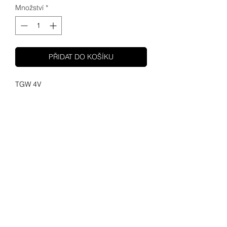
Množství
*
PŘIDAT DO KOŠÍKU
TGW 4V