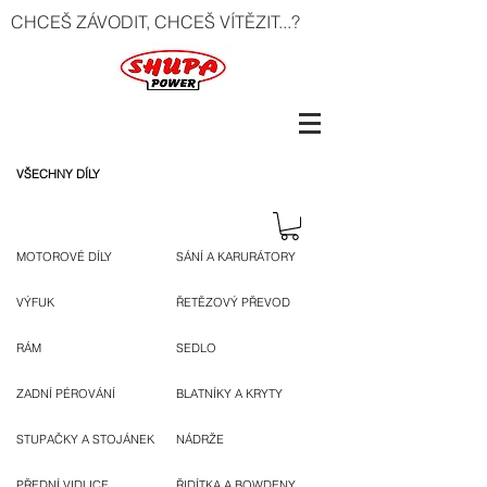
CHCEŠ ZÁVODIT, CHCEŠ VÍTĚZIT...?
VŠECHNY DÍLY
MOTOROVÉ DÍLY
SÁNÍ A KARURÁTORY
VÝFUK
ŘETĚZOVÝ PŘEVOD
RÁM
SEDLO
ZADNÍ PÉROVÁNÍ
BLATNÍKY A KRYTY
STUPAČKY A STOJÁNEK
NÁDRŽE
PŘEDNÍ VIDLICE
ŘIDÍTKA A BOWDENY