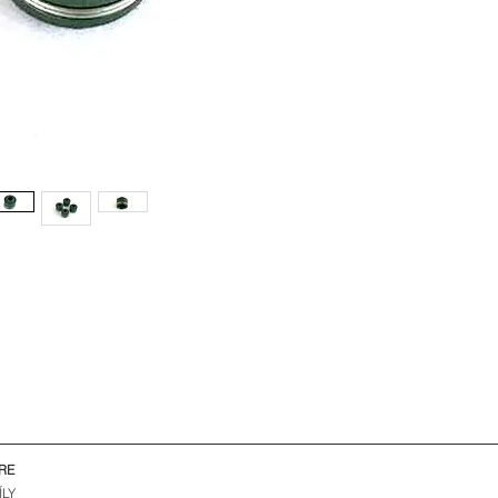
RE
ÍLY