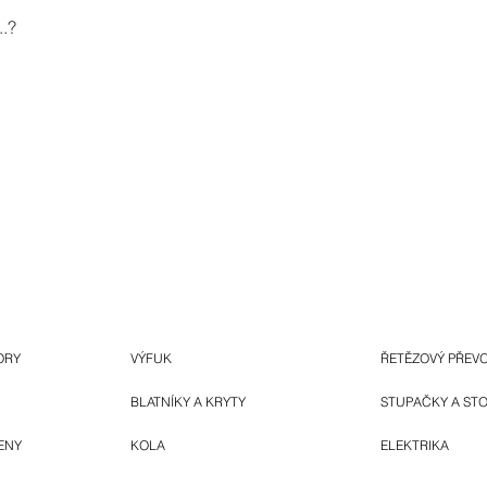
.?
ORY
VÝFUK
ŘETĚZOVÝ PŘEV
BLATNÍKY A KRYTY
STUPAČKY A ST
ENY
KOLA
ELEKTRIKA