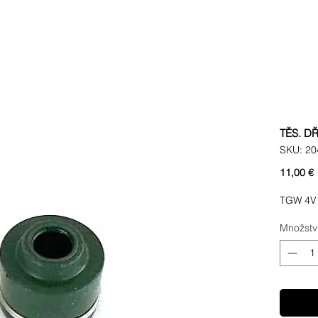
TĚS. DŘ
SKU: 20
11,00 €
TGW 4V
Množstv