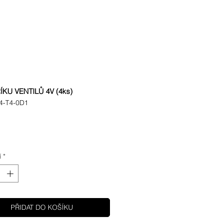
ÍKU VENTILŮ 4V (4ks)
4-T4-0D1
Cena
í
*
PŘIDAT DO KOŠÍKU