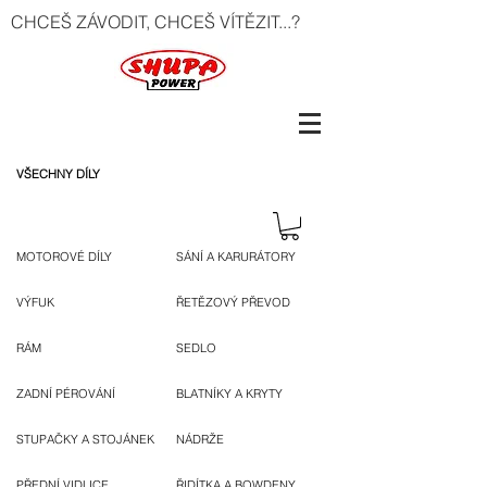
CHCEŠ ZÁVODIT, CHCEŠ VÍTĚZIT...?
VŠECHNY DÍLY
MOTOROVÉ DÍLY
SÁNÍ A KARURÁTORY
VÝFUK
ŘETĚZOVÝ PŘEVOD
RÁM
SEDLO
ZADNÍ PÉROVÁNÍ
BLATNÍKY A KRYTY
STUPAČKY A STOJÁNEK
NÁDRŽE
PŘEDNÍ VIDLICE
ŘIDÍTKA A BOWDENY