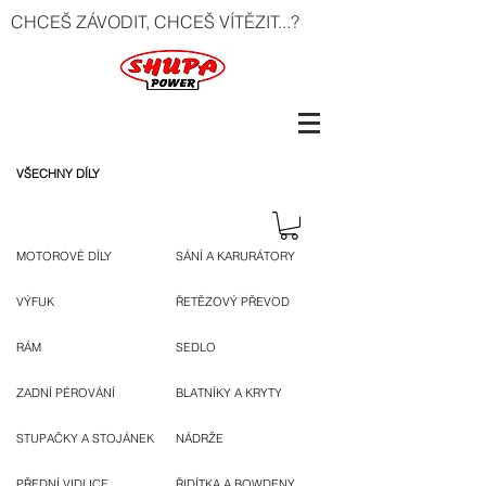
CHCEŠ ZÁVODIT, CHCEŠ VÍTĚZIT...?
VŠECHNY DÍLY
MOTOROVÉ DÍLY
SÁNÍ A KARURÁTORY
VÝFUK
ŘETĚZOVÝ PŘEVOD
RÁM
SEDLO
ZADNÍ PÉROVÁNÍ
BLATNÍKY A KRYTY
STUPAČKY A STOJÁNEK
NÁDRŽE
PŘEDNÍ VIDLICE
ŘIDÍTKA A BOWDENY