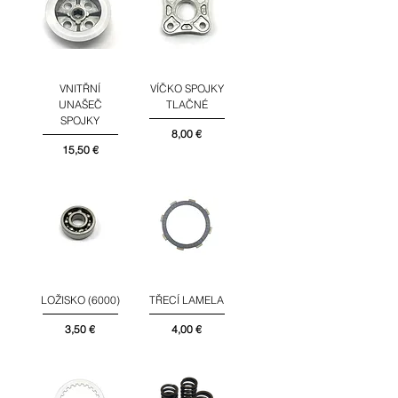
VNITŘNÍ
VÍČKO SPOJKY
UNAŠEČ
TLAČNÉ
SPOJKY
Cena
8,00 €
Cena
15,50 €
LOŽISKO (6000)
TŘECÍ LAMELA
Cena
Cena
3,50 €
4,00 €