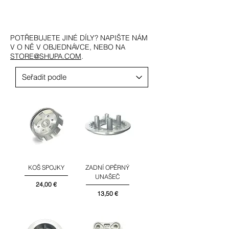
POTŘEBUJETE JINÉ DÍLY? NAPIŠTE NÁM
V O NĚ V OBJEDNÁVCE, NEBO NA
STORE@SHUPA.COM
.
KOŠ SPOJKY
ZADNÍ OPĚRNÝ
UNAŠEČ
Cena
24,00 €
Cena
13,50 €