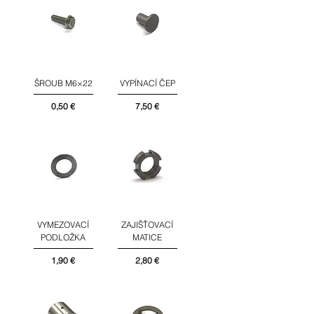
ŠROUB M6×22
VYPÍNACÍ ČEP
Cena
Cena
0,50 €
7,50 €
VYMEZOVACÍ
ZAJIŠŤOVACÍ
PODLOŽKA
MATICE
Cena
Cena
1,90 €
2,80 €