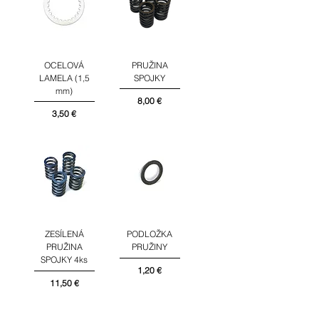
OCELOVÁ
PRUŽINA
LAMELA (1,5
SPOJKY
mm)
Cena
8,00 €
Cena
3,50 €
ZESÍLENÁ
PODLOŽKA
PRUŽINA
PRUŽINY
SPOJKY 4ks
Cena
1,20 €
Cena
11,50 €