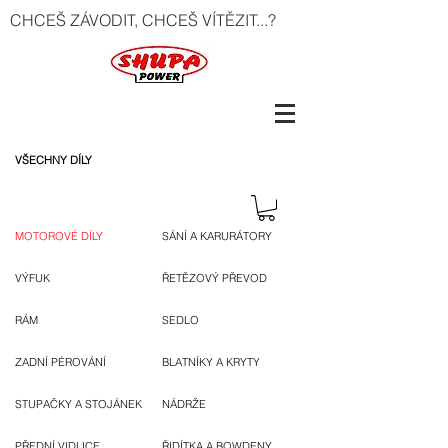
CHCEŠ ZÁVODIT, CHCEŠ VÍTĚZIT...?
VŠECHNY DÍLY
MOTOROVÉ DÍLY
SÁNÍ A KARURÁTORY
VÝFUK
ŘETĚZOVÝ PŘEVOD
RÁM
SEDLO
ZADNÍ PÉROVÁNÍ
BLATNÍKY A KRYTY
STUPAČKY A STOJÁNEK
NÁDRŽE
PŘEDNÍ VIDLICE
ŘIDÍTKA A BOWDENY