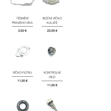
TĚSNĚNÍ
BOČNÍ VÍČKO
PRAVÉHO VÍKA
KULATÉ
Cena
Cena
3,50 €
22,00 €
VÍČKO FILTRU
KONTROLNÍ
OKO
Cena
11,50 €
Cena
11,00 €