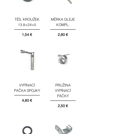
TĚS. KROUŽEK
MĚRKA OLEJE
13.8×24×5
KOMPL.
Cena
Cena
1,54 €
2,80 €
VYPÍNACÍ
PRUŽINA
PAČKA SPOJKY
VYPÍNACÍ
PÁČKY
Cena
4,80 €
Cena
2,50 €