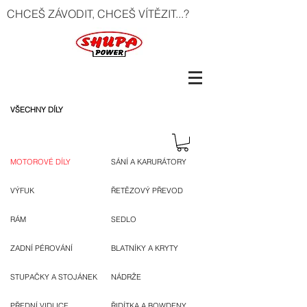
CHCEŠ ZÁVODIT, CHCEŠ VÍTĚZIT...?
VŠECHNY DÍLY
MOTOROVÉ DÍLY
SÁNÍ A KARURÁTORY
VÝFUK
ŘETĚZOVÝ PŘEVOD
RÁM
SEDLO
ZADNÍ PÉROVÁNÍ
BLATNÍKY A KRYTY
STUPAČKY A STOJÁNEK
NÁDRŽE
PŘEDNÍ VIDLICE
ŘIDÍTKA A BOWDENY