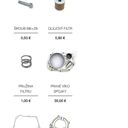
ŠROUB M6×28
OLEJOVÝ FILTR
Cena
Cena
0,50 €
5,90 €
PRUŽINA
PRAVÉ VÍKO
FILTRU
SPOJKY
Cena
Cena
1,00 €
35,00 €