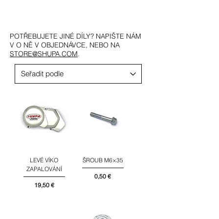
POTŘEBUJETE JINÉ DÍLY? NAPIŠTE NÁM
V O NĚ V OBJEDNÁVCE, NEBO NA
STORE@SHUPA.COM
.
LEVÉ VÍKO
ŠROUB M6×35
ZAPALOVÁNÍ
Cena
0,50 €
Cena
19,50 €