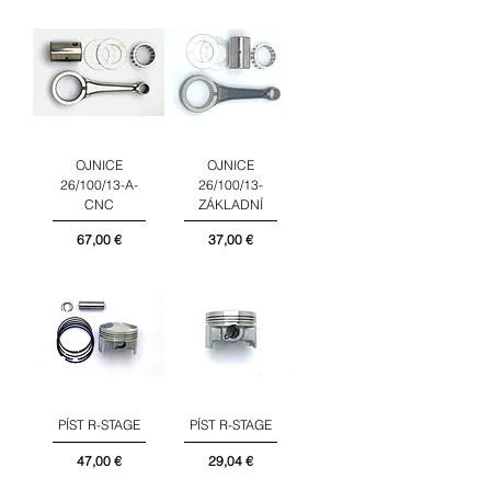
OJNICE
OJNICE
26/100/13-A-
26/100/13-
CNC
ZÁKLADNÍ
Cena
Cena
67,00 €
37,00 €
PÍST R-STAGE
PÍST R-STAGE
Cena
Cena
47,00 €
29,04 €