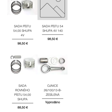
SADA PÍSTU
SADA PÍSTU 54
54,00 SHUPA
SHUPA 4V 140
4V
Cena
98,50 €
Cena
98,50 €
SADA
OJNICE
ROVNÉHO
26/100/13-B-
PÍSTU 54,00
ZESÍLENÁ
SHUPA
Vyprodáno
Cena
88,50 €