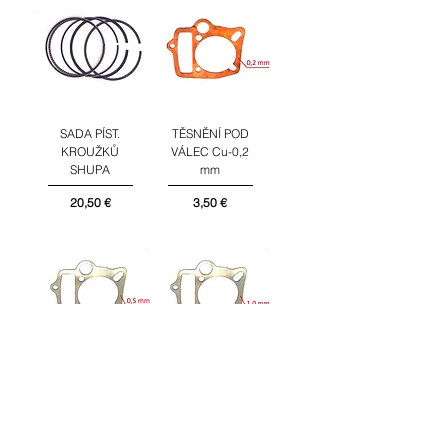
SADA PÍST.
TĚSNĚNÍ POD
KROUŽKŮ
VÁLEC Cu-0,2
SHUPA
mm
Cena
Cena
20,50 €
3,50 €
TĚSNĚNÍ POD
TĚSNĚNÍ POD
VÁLEC AL-0,5
VÁLEC AL-1,0
mm
mm
Cena
Cena
2,50 €
2,80 €