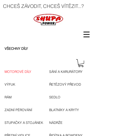
CHCEŠ ZÁVODIT, CHCEŠ VÍTĚZIT...?
VŠECHNY DÍLY
MOTOROVÉ DÍLY
SÁNÍ A KARURÁTORY
VÝFUK
ŘETĚZOVÝ PŘEVOD
RÁM
SEDLO
ZADNÍ PÉROVÁNÍ
BLATNÍKY A KRYTY
STUPAČKY A STOJÁNEK
NÁDRŽE
PŘEDNÍ VIDLICE
ŘIDÍTKA A BOWDENY