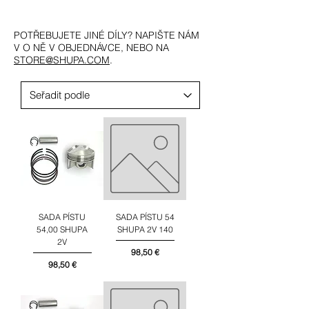
POTŘEBUJETE JINÉ DÍLY? NAPIŠTE NÁM
V O NĚ V OBJEDNÁVCE, NEBO NA
STORE@SHUPA.COM
.
SADA PÍSTU
SADA PÍSTU 54
54,00 SHUPA
SHUPA 2V 140
2V
Cena
98,50 €
Cena
98,50 €